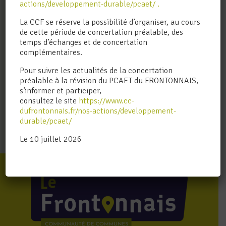
actions/developpement-durable/pcaet/ .
La CCF se réserve la possibilité d’organiser, au cours
de cette période de concertation préalable, des
J'ai lu la politique de confidentialité du site
temps d’échanges et de concertation
et accepte que les informations saisies soient
complémentaires.
transmises à la Communauté de Communes du
Frontonnais.
Pour suivre les actualités de la concertation
Lire notre politique de confidentialité.
préalable à la révision du PCAET du FRONTONNAIS,
s’informer et participer,
consultez le site
https://www.cc-
dufrontonnais.fr/nos-actions/developpement-
durable/pcaet/
Le 10 juillet 2026