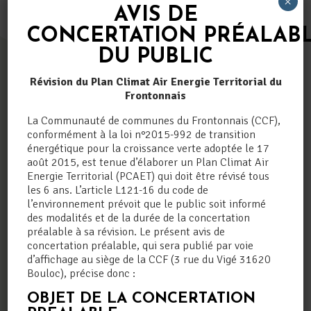
×
AVIS DE
CONCERTATION
PRÉALAB
DU PUBLIC
Révision du Plan Climat Air Energie Territorial du
Frontonnais
GARDONS
La Communauté de communes du Frontonnais (CCF),
conformément à la loi n°2015-992 de transition
LE CONTACT
énergétique pour la croissance verte adoptée le 17
août 2015, est tenue d’élaborer un Plan Climat Air
Energie Territorial (PCAET) qui doit être révisé tous
les 6 ans. L’article L121-16 du code de
l’environnement prévoit que le public soit informé
INSCRIPTION NEWSLETTER
des modalités et de la durée de la concertation
préalable à sa révision. Le présent avis de
concertation préalable, qui sera publié par voie
d’affichage au siège de la CCF (3 rue du Vigé 31620
Les champs contenant un * sont obligatoires
Bouloc), précise donc :
Votre adresse e-mail
*
OBJET DE LA CONCERTATION