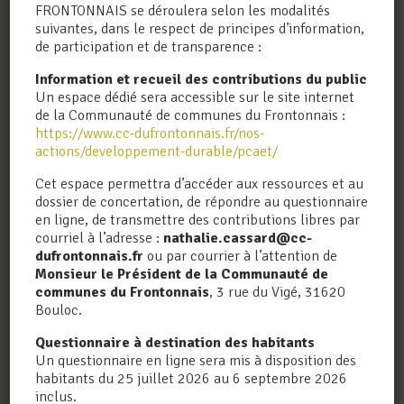
FRONTONNAIS se déroulera selon les modalités
suivantes, dans le respect de principes d’information,
de participation et de transparence :
Adresse
(obligatoire)
Information et recueil des contributions du public
Un espace dédié sera accessible sur le site internet
de la Communauté de communes du Frontonnais :
https://www.cc-dufrontonnais.fr/nos-
Code postal
(obligatoire)
actions/developpement-durable/pcaet/
Cet espace permettra d’accéder aux ressources et au
dossier de concertation, de répondre au questionnaire
Ville
(obligatoire)
en ligne, de transmettre des contributions libres par
courriel à l’adresse :
nathalie.cassard@cc-
dufrontonnais.fr
ou par courrier à l’attention de
Monsieur le Président de la Communauté de
Adresse mail
(obligatoire)
communes du Frontonnais
, 3 rue du Vigé, 31620
Bouloc.
Questionnaire à destination des habitants
Numéro de téléphone
Un questionnaire en ligne sera mis à disposition des
habitants du 25 juillet 2026 au 6 septembre 2026
inclus.