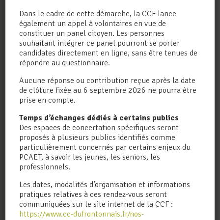
Service
Dans le cadre de cette démarche, la CCF lance
(obligatoire)
également un appel à volontaires en vue de
constituer un panel citoyen. Les personnes
souhaitant intégrer ce panel pourront se porter
candidates directement en ligne, sans être tenues de
répondre au questionnaire.
Joindre un document à votre message (format
pdf, jpg, jpeg ou png. 3Mo maximum):
Aucune réponse ou contribution reçue après la date
de clôture fixée au 6 septembre 2026 ne pourra être
prise en compte.
Votre message
(obligatoire)
Temps d’échanges dédiés à certains publics
Des espaces de concertation spécifiques seront
proposés à plusieurs publics identifiés comme
particulièrement concernés par certains enjeux du
PCAET, à savoir les jeunes, les seniors, les
professionnels.
Les dates, modalités d’organisation et informations
pratiques relatives à ces rendez-vous seront
communiquées sur le site internet de la CCF :
https://www.cc-dufrontonnais.fr/nos-