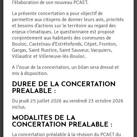
l’élaboration de son nouveau PCAET.
La présente concertation a pour objectif de
permettre aux citoyens de donner leurs avis, priorités
et besoins d’actions sur le territoire au regard des
enjeux climatiques. Le questionnaire est proposé
conjointement aux habitants des communes de
Bouloc, Castelnau d’Estrétefonds, Cépet, Fronton,
Gargas, Saint Rustice, Saint Sauveur, Vacquiers,
Villaudric et Villeneuve-lès-Bouloc.
A l’issue de la concertation, un bilan sera dressé et
mis à disposition.
UNE QUESTION ?
DUREE DE LA CONCERTATION
PREALABLE :
Du jeudi 25 juillet 2026 au vendredi 23 octobre 2026
inclus.
Nom
(obligatoire)
MODALITES DE LA
CONCERTATION PREALABLE :
Prénom
(obligatoire)
La concertation préalable à la révision du PCAET du