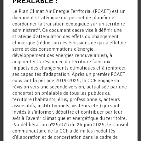
PREALABLE :
Le Plan Climat Air Energie Territorial (PCAET) est un
document stratégique qui permet de planifier et
coordonner la transition écologique sur un territoire
administratif. Ce document cadre vise à définir une
J'ai pris connaissance de la politique de
stratégie d’atténuation des effets du changement
confidentialité.
climatique (réduction des émissions de gaz à effet de
serre et des consommations d’énergie,
développement des énergies renouvelables), à
Lisez notre
politique de confidentialité
.
augmenter la résilience du territoire face aux
impacts des changements climatiques et à renforcer
ses capacités d’adaptation. Après un premier PCAET
couvrant la période 2019-2025, la CCF engage sa
révision vers une seconde version, actualisée par une
concertation préalable de tous les publics du
territoire (habitants, élus, professionnels, acteurs
associatifs, institutionnels, visiteurs etc.) qui sont
LA CCF EST SUR
invités à s’informer, débattre et contribuer par leur
INTRAMUROS
avis à l’avenir climatique et énergétique du territoire.
Par délibération n°25/075 du 26 juin 2025, le Conseil
communautaire de la CCF a défini les modalités
d’élaboration et de concertation dans le cadre de