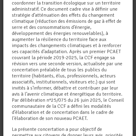
coordonner la transition écologique sur un territoire
administratif. Ce document cadre vise à définir une
stratégie d’atténuation des effets du changement
climatique (réduction des émissions de gaz à effet de
serre et des consommations d’énergie,
développement des énergies renouvelables), à
augmenter la résilience du territoire face aux
LE PRINTEMPS DE LA RANDO
impacts des changements climatiques et à renforcer
REVIENT POUR UNE
ses capacités d’adaptation. Après un premier PCAET
NOUVELLE ÉDITION !
couvrant la période 2019-2025, la CCF engage sa
Loisirs
,
Œnotourisme
,
Promotion du
révision vers une seconde version, actualisée par une
territoire
,
Tourisme
concertation préalable de tous les publics du
Le 23 mai 2026, la Communauté de
territoire (habitants, élus, professionnels, acteurs
Communes du Frontonnais vous propose
associatifs, institutionnels, visiteurs etc.) qui sont
de (re)découvrir le territoire du
invités à s’informer, débattre et contribuer par leur
Frontonnais, lors d'une balade dans les
avis à l’avenir climatique et énergétique du territoire.
vignes. Balade de 12 km à travers les
Par délibération n°25/075 du 26 juin 2025, le Conseil
vignes de l'appellation Fronton. Par beau
communautaire de la CCF a défini les modalités
temps, les paysages vallonnés laissent un...
d’élaboration et de concertation dans le cadre de
l’élaboration de son nouveau PCAET.
La présente concertation a pour objectif de
permettre aux citoyens de donner leurs avis, priorités