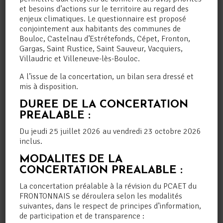
et besoins d’actions sur le territoire au regard des
enjeux climatiques. Le questionnaire est proposé
conjointement aux habitants des communes de
Bouloc, Castelnau d’Estrétefonds, Cépet, Fronton,
Gargas, Saint Rustice, Saint Sauveur, Vacquiers,
Villaudric et Villeneuve-lès-Bouloc.
A l’issue de la concertation, un bilan sera dressé et
mis à disposition.
DUREE DE LA CONCERTATION
PREALABLE :
Du jeudi 25 juillet 2026 au vendredi 23 octobre 2026
inclus.
MODALITES DE LA
DES BROYEURS DE VEGETAUX
CONCERTATION PREALABLE :
A TARIF PREFERENTIEL
Déchets
,
Ecologie
,
Environnement
,
La concertation préalable à la révision du PCAET du
Général
,
PCAET
FRONTONNAIS se déroulera selon les modalités
Un partenariat entre la Communauté de
suivantes, dans le respect de principes d’information,
Communes du Frontonnais et KILOUTOU
de participation et de transparence :
Dans le cadre de sa politique