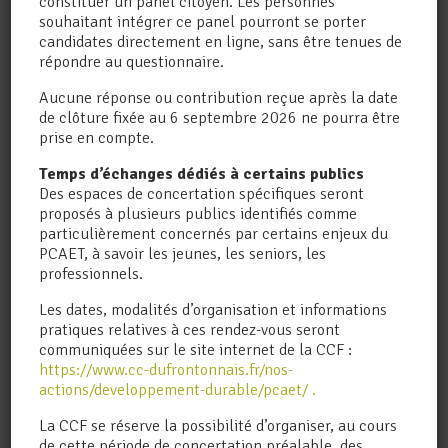
constituer un panel citoyen. Les personnes
souhaitant intégrer ce panel pourront se porter
candidates directement en ligne, sans être tenues de
CAMPAGNE DE FAUCHAGE
répondre au questionnaire.
2026
Général
,
Sécurité
,
Travaux
,
Voirie
Aucune réponse ou contribution reçue après la date
de clôture fixée au 6 septembre 2026 ne pourra être
La campagne annuelle de fauchage des
prise en compte.
bords de routes et chemins débute le 27
avril sur l’ensemble du territoire.Ces
Temps d’échanges dédiés à certains publics
travaux visent à garantir la sécurité des
Des espaces de concertation spécifiques seront
usagers, assurer la visibilité et l’entretien
proposés à plusieurs publics identifiés comme
des voiries et préserver un cadre de vie
particulièrement concernés par certains enjeux du
agréable, tout en...
PCAET, à savoir les jeunes, les seniors, les
professionnels.
Les dates, modalités d’organisation et informations
pratiques relatives à ces rendez-vous seront
communiquées sur le site internet de la CCF :
https://www.cc-dufrontonnais.fr/nos-
actions/developpement-durable/pcaet/ .
La CCF se réserve la possibilité d’organiser, au cours
de cette période de concertation préalable, des