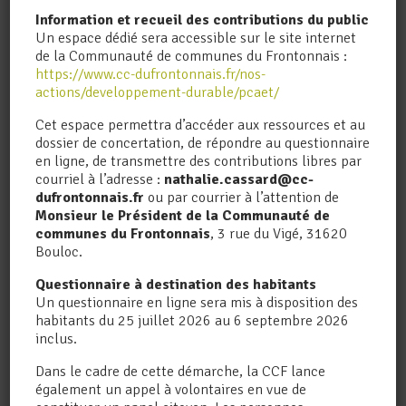
intercommunale de réduction des déchets
Information et recueil des contributions du public
et de valorisation des ressources, la
Un espace dédié sera accessible sur le site internet
Communauté de Communes du
de la Communauté de communes du Frontonnais :
Frontonnais (CCF) s’est associée à
https://www.cc-dufrontonnais.fr/nos-
l’entreprise KILOUTOU...
actions/developpement-durable/pcaet/
Cet espace permettra d’accéder aux ressources et au
dossier de concertation, de répondre au questionnaire
en ligne, de transmettre des contributions libres par
courriel à l’adresse :
nathalie.cassard@cc-
dufrontonnais.fr
ou par courrier à l’attention de
Monsieur le Président de la Communauté de
communes du Frontonnais
, 3 rue du Vigé, 31620
Bouloc.
Questionnaire à destination des habitants
Un questionnaire en ligne sera mis à disposition des
habitants du 25 juillet 2026 au 6 septembre 2026
inclus.
Dans le cadre de cette démarche, la CCF lance
également un appel à volontaires en vue de