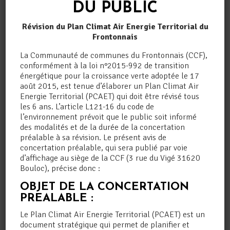
FRONTONNAIS
DU PUBLIC
Economie
,
Promotion du territoire
Des fleurs, du métal et des violons :
Révision du Plan Climat Air Energie Territorial du
immersion chez les artisans du
Frontonnais
Frontonnais Pour découvrir celles et ceux
qui font vivre les zones d'activités et
La Communauté de communes du Frontonnais (CCF),
animent les centres-bourgs du
conformément à la loi n°2015-992 de transition
Frontonnais, rien ne remplace le contact
énergétique pour la croissance verte adoptée le 17
de terrain. Mercredi 3 juin, Sandrine
août 2015, est tenue d’élaborer un Plan Climat Air
Sigal,...
Energie Territorial (PCAET) qui doit être révisé tous
les 6 ans. L’article L121-16 du code de
l’environnement prévoit que le public soit informé
des modalités et de la durée de la concertation
préalable à sa révision. Le présent avis de
concertation préalable, qui sera publié par voie
d’affichage au siège de la CCF (3 rue du Vigé 31620
Bouloc), précise donc :
OBJET DE LA CONCERTATION
PREALABLE :
Le Plan Climat Air Energie Territorial (PCAET) est un
document stratégique qui permet de planifier et