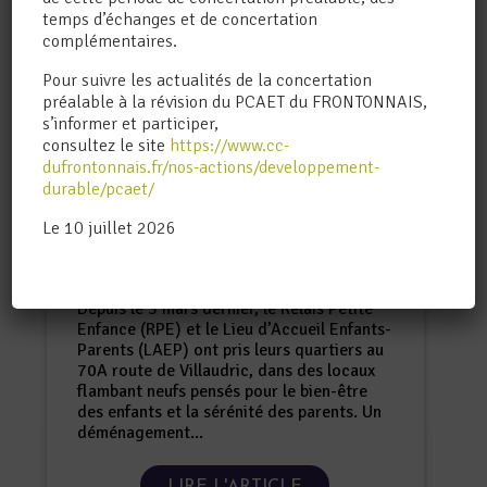
temps d’échanges et de concertation
complémentaires.
Pour suivre les actualités de la concertation
préalable à la révision du PCAET du FRONTONNAIS,
s’informer et participer,
consultez le site
https://www.cc-
dufrontonnais.fr/nos-actions/developpement-
durable/pcaet/
BOULOC : UN NOUVEL
Le 10 juillet 2026
HORIZON POUR LES TOUT-
PETITS ET LEURS FAMILLES
Enfance
,
Général
Depuis le 3 mars dernier, le Relais Petite
Enfance (RPE) et le Lieu d’Accueil Enfants-
Parents (LAEP) ont pris leurs quartiers au
70A route de Villaudric, dans des locaux
flambant neufs pensés pour le bien-être
des enfants et la sérénité des parents. Un
déménagement...