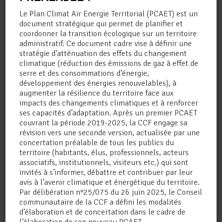
Le Plan Climat Air Energie Territorial (PCAET) est un
document stratégique qui permet de planifier et
coordonner la transition écologique sur un territoire
administratif. Ce document cadre vise à définir une
stratégie d’atténuation des effets du changement
climatique (réduction des émissions de gaz à effet de
Le Frontonnais figure parmi les
« 100
serre et des consommations d’énergie,
territoires pionniers »
participants à la
développement des énergies renouvelables), à
Mission adaptation lancée par la ministre de
la Transition écologique, Agnès Pannie-
augmenter la résilience du territoire face aux
Runacher à l’occasion du 106e congrès de
impacts des changements climatiques et à renforcer
l’Association des Maires de France tenu à
ses capacités d’adaptation. Après un premier PCAET
Paris du 19 au 21 novembre. L’initiative met à
couvrant la période 2019-2025, la CCF engage sa
la disposition des collectivités l’expertise et le
révision vers une seconde version, actualisée par une
savoir-faire des opérateurs de l’Etat comme le
concertation préalable de tous les publics du
CEREMA, l’ADEME, les Agences de l’eau,
territoire (habitants, élus, professionnels, acteurs
Météo-France, l’Office Français de la
associatifs, institutionnels, visiteurs etc.) qui sont
biodiversité, l’Agence nationale de la cohésion
invités à s’informer, débattre et contribuer par leur
des territoires, l’Agence nationale d’Appui à la
avis à l’avenir climatique et énergétique du territoire.
Performance des établissements de santé et
Par délibération n°25/075 du 26 juin 2025, le Conseil
médico-sociaux, et l’appui de la Banque des
communautaire de la CCF a défini les modalités
Territoires. Le programme pilote permettra
d’élaboration et de concertation dans le cadre de
d’
identifier les fragilités et les besoins des