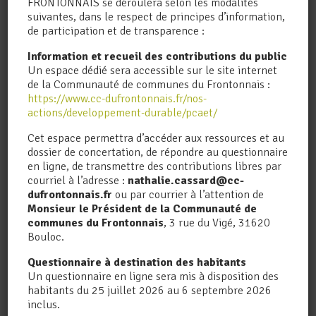
FRONTONNAIS se déroulera selon les modalités
suivantes, dans le respect de principes d’information,
de participation et de transparence :
« C’était décisif pour nous de participer à
ce programme, même si cela implique une
Information et recueil des contributions du public
importante mobilisation des élus.
Un espace dédié sera accessible sur le site internet
Aujourd’hui, nous n’avons pas la capacité à
de la Communauté de communes du Frontonnais :
nous seuls de construire une
analyse de
https://www.cc-dufrontonnais.fr/nos-
vulnérabilité solide et fiable
, alors qu’elle
actions/developpement-durable/pcaet/
nous est indispensable.
Nous devons nous
adapter
pour pouvoir préserver les
Cet espace permettra d’accéder aux ressources et au
services et les infrastructures existantes.
dossier de concertation, de répondre au questionnaire
Mais nous devons aussi
intégrer
en ligne, de transmettre des contributions libres par
l’adaptation dans nos projets en cours et à
venir
au risque qu’ils deviennent vite
courriel à l’adresse :
nathalie.cassard@cc-
inadaptés. C’est un effort collectif qui
dufrontonnais.fr
ou par courrier à l’attention de
doit nous sensibiliser et nous permettre
Monsieur le Président de la Communauté de
d’agir par nous-mêmes. En tant qu’élus,
communes du Frontonnais
, 3 rue du Vigé, 31620
nous avons le devoir d’anticiper, d’informer
Bouloc.
et d’agir de manière appropriée et efficace
en matière d’urbanisme, d’habitat, de
Questionnaire à destination des habitants
mobilité, de santé…
Sinon, nous payerons
Un questionnaire en ligne sera mis à disposition des
tous le prix de l’inaction
»,
Hugo
habitants du 25 juillet 2026 au 6 septembre 2026
Cavagnac
, Président de la CC du
inclus.
Frontonnais.