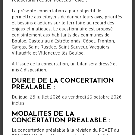
l’élaboration de son nouveau PCAET.
territoires participants face aux risques d’une
augmentation de température moyenne de
La présente concertation a pour objectif de
+4°C d’ici 2100
et de construire un
plan
permettre aux citoyens de donner leurs avis, priorités
d’actions
qui sera par la suite généralisé à
et besoins d’actions sur le territoire au regard des
l’ensemble du pays.
enjeux climatiques. Le questionnaire est proposé
conjointement aux habitants des communes de
Étés torrides, coups de gel au printemps,
Bouloc, Castelnau d’Estrétefonds, Cépet, Fronton,
pluies torrentielles, sécheresse… Devenus
tout aussi fréquents qu’imprévisibles, ces
Gargas, Saint Rustice, Saint Sauveur, Vacquiers,
phénomènes tombent de moins en moins dans
Villaudric et Villeneuve-lès-Bouloc.
la case des « catastrophes naturelles »
A l’issue de la concertation, un bilan sera dressé et
ouvrant droit à des indemnisations de la part
des assureurs, eux aussi de plus en plus
mis à disposition.
frileux à couvrir ces risques. Les particuliers
DUREE DE LA CONCERTATION
comme les collectivités s’en voient
particulièrement affectés. Que faire, comment
PREALABLE :
s’y adapter ? Ce sont des questions que les
Du jeudi 25 juillet 2026 au vendredi 23 octobre 2026
édiles locaux se posent chaque jour, sans
inclus.
avoir toujours la bonne réponse.
MODALITES DE LA
Le Frontonnais est accompagné à partir de cet
CONCERTATION PREALABLE :
automne par le
CEREMA
, établissement public
administratif d’Etat, pour définir une
stratégie
La concertation préalable à la révision du PCAET du
opérationnelle d’adaptation au défi du +4°C
.