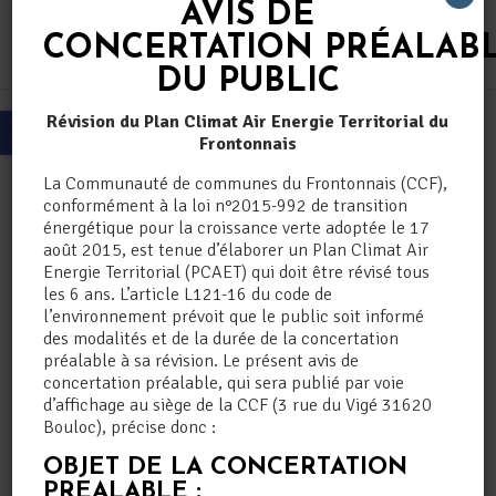
Skip to content
AVIS DE
CONCERTATION
PRÉALAB
DU PUBLIC
Ouvrir la barre d’outils
Révision du Plan Climat Air Energie Territorial du
Frontonnais
Le Frontonnais, pionnier
La Communauté de communes du Frontonnais (CCF),
conformément à la loi n°2015-992 de transition
de l’adaptation au
énergétique pour la croissance verte adoptée le 17
changement climatique
août 2015, est tenue d’élaborer un Plan Climat Air
Energie Territorial (PCAET) qui doit être révisé tous
les 6 ans. L’article L121-16 du code de
13 Déc 2024
|
Climat
,
Ecologie
,
Général
,
PCAET
l’environnement prévoit que le public soit informé
des modalités et de la durée de la concertation
préalable à sa révision. Le présent avis de
concertation préalable, qui sera publié par voie
d’affichage au siège de la CCF (3 rue du Vigé 31620
Bouloc), précise donc :
OBJET DE LA CONCERTATION
PREALABLE :