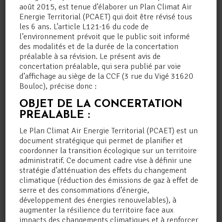
août 2015, est tenue d’élaborer un Plan Climat Air
Android
Energie Territorial (PCAET) qui doit être révisé tous
les 6 ans. L’article L121-16 du code de
l’environnement prévoit que le public soit informé
des modalités et de la durée de la concertation
CONTENU EMBARQUÉ
préalable à sa révision. Le présent avis de
concertation préalable, qui sera publié par voie
DEPUIS D’AUTRES
d’affichage au siège de la CCF (3 rue du Vigé 31620
SITES
Bouloc), précise donc :
OBJET DE LA CONCERTATION
Les articles de ce site peuvent inclure des
PREALABLE :
contenus intégrés (par exemple des vidéos,
images, articles…). Le contenu intégré depuis
Le Plan Climat Air Energie Territorial (PCAET) est un
d’autres sites se comporte de la même
document stratégique qui permet de planifier et
manière que si le visiteur se rendait sur cet
coordonner la transition écologique sur un territoire
autre site.
administratif. Ce document cadre vise à définir une
stratégie d’atténuation des effets du changement
Ces sites web pourraient collecter des
climatique (réduction des émissions de gaz à effet de
données sur vous, utiliser des cookies,
embarquer des outils de suivis tiers, suivre
serre et des consommations d’énergie,
vos interactions avec ces contenus embarqués
développement des énergies renouvelables), à
si vous disposez d’un compte connecté sur leur
augmenter la résilience du territoire face aux
site web.
impacts des changements climatiques et à renforcer