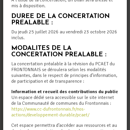
A l’issue de la concertation, un bilan sera dressé et
mis à disposition.
DUREE DE LA CONCERTATION
INSCRIPTION NEWSLETTER
PREALABLE :
Du jeudi 25 juillet 2026 au vendredi 23 octobre 2026
Les champs contenant un * sont obligatoires
inclus.
Votre adresse e-mail
*
MODALITES DE LA
CONCERTATION PREALABLE :
La concertation préalable à la révision du PCAET du
FRONTONNAIS se déroulera selon les modalités
suivantes, dans le respect de principes d’information,
de participation et de transparence :
J'ai pris connaissance de la politique de
Information et recueil des contributions du public
confidentialité.
Un espace dédié sera accessible sur le site internet
de la Communauté de communes du Frontonnais :
Lisez notre
politique de confidentialité
.
https://www.cc-dufrontonnais.fr/nos-
actions/developpement-durable/pcaet/
Cet espace permettra d’accéder aux ressources et au