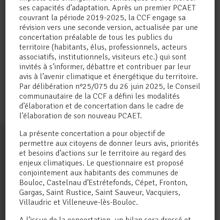
ses capacités d’adaptation. Après un premier PCAET
couvrant la période 2019-2025, la CCF engage sa
révision vers une seconde version, actualisée par une
INFORMATIONS DE
concertation préalable de tous les publics du
CONTACT
territoire (habitants, élus, professionnels, acteurs
associatifs, institutionnels, visiteurs etc.) qui sont
Communauté de Communes du Frontonnais
invités à s’informer, débattre et contribuer par leur
3 rue du Vigé – CS 20053
avis à l’avenir climatique et énergétique du territoire.
31620 Bouloc
Par délibération n°25/075 du 26 juin 2025, le Conseil
TEL : 05 61 82 13 32
communautaire de la CCF a défini les modalités
d’élaboration et de concertation dans le cadre de
l’élaboration de son nouveau PCAET.
La présente concertation a pour objectif de
permettre aux citoyens de donner leurs avis, priorités
et besoins d’actions sur le territoire au regard des
enjeux climatiques. Le questionnaire est proposé
conjointement aux habitants des communes de
GARDONS
Bouloc, Castelnau d’Estrétefonds, Cépet, Fronton,
Gargas, Saint Rustice, Saint Sauveur, Vacquiers,
LE CONTACT
Villaudric et Villeneuve-lès-Bouloc.