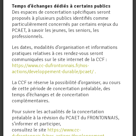
Temps d’échanges dédiés à certains publics
UNE QUESTION ?
Des espaces de concertation spécifiques seront
proposés à plusieurs publics identifiés comme
particulièrement concernés par certains enjeux du
Nom
PCAET, à savoir les jeunes, les seniors, les
(obligatoire)
professionnels.
Les dates, modalités d’organisation et informations
pratiques relatives à ces rendez-vous seront
Prénom
(obligatoire)
communiquées sur le site internet de la CCF :
https://www.cc-dufrontonnais.fr/nos-
actions/developpement-durable/pcaet/ .
Adresse
(obligatoire)
La CCF se réserve la possibilité d’organiser, au cours
de cette période de concertation préalable, des
temps d’échanges et de concertation
complémentaires.
Code postal
(obligatoire)
Pour suivre les actualités de la concertation
préalable à la révision du PCAET du FRONTONNAIS,
s’informer et participer,
Ville
consultez le site
https://www.cc-
(obligatoire)