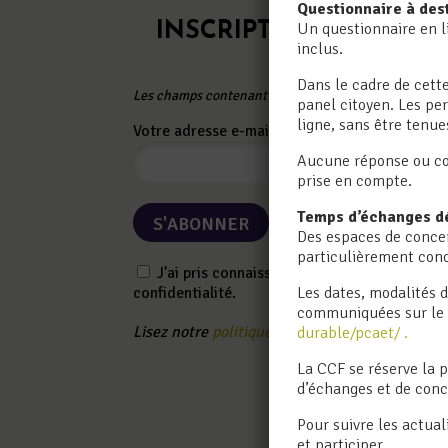
Questionnaire à des
Un questionnaire en l
INSCRIPTION NEWSLE
inclus.
Dans le cadre de cett
Les champs contenant un * sont obligatoires
panel citoyen. Les pe
ligne, sans être tenu
Votre adresse e-mail
*
Aucune réponse ou con
prise en compte.
Temps d’échanges dé
Des espaces de concer
particulièrement conce
J'ai pris connaissance de la politique de
Les dates, modalités d
confidentialité.
communiquées sur le s
Lisez notre
politique de confidentialité
.
durable/pcaet/ .
La CCF se réserve la p
d’échanges et de con
Pour suivre les actua
Facebook
LinkedIn
et participer,