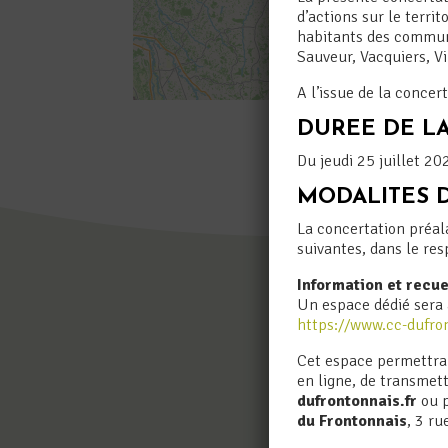
d’actions sur le terri
habitants des commune
Sauveur, Vacquiers, Vi
A l’issue de la concert
DUREE DE LA
Du jeudi 25 juillet 2
MODALITES D
La concertation préal
suivantes, dans le res
Information et recue
Un espace dédié sera 
https://www.cc-dufro
Cet espace permettra 
en ligne, de transmett
dufrontonnais.fr
ou p
du Frontonnais
, 3 r