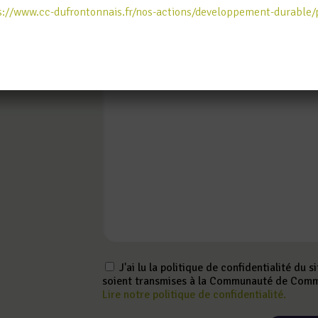
Joindre un document à votre message (forma
s://www.cc-dufrontonnais.fr/nos-actions/developpement-durable/
Votre message
(obligatoire)
J'ai lu la politique de confidentialité du 
soient transmises à la Communauté de Comm
Lire notre politique de confidentialité.