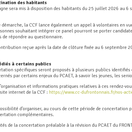
tination des habitants
igne sera mis à disposition des habitants du 25 juillet 2026 au 
TTER
UNE QUE
e démarche, la CCF lance également un appel à volontaires en vu
rsonnes souhaitant intégrer ce panel pourront se porter candidat
Nom
(obligatoire)
es de répondre au questionnaire.
tribution reçue après la date de clôture fixée au 6 septembre 2
Adresse
Code postal
(obligatoire)
(o
diés à certains publics
tation spécifiques seront proposés à plusieurs publics identifié
rnés par certains enjeux du PCAET, à savoir les jeunes, les senior
Adresse mail
(obligatoire)
’organisation et informations pratiques relatives à ces rendez-vou
ite internet de la CCF :
https://www.cc-dufrontonnais.fr/nos-ac
Service
(obligatoire)
ossibilité d’organiser, au cours de cette période de concertation 
certation complémentaires.
lités de la concertation préalable à la révision du PCAET du FRO