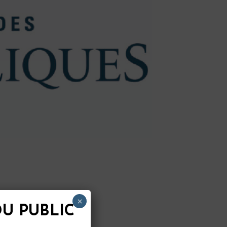
×
U PUBLIC