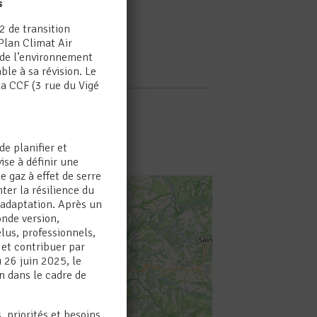
s
 de transition
Plan Climat Air
e de l’environnement
ble à sa révision. Le
la CCF (3 rue du Vigé
e planifier et
ise à définir une
 gaz à effet de serre
er la résilience du
’adaptation. Après un
nde version,
élus, professionnels,
e et contribuer par
u 26 juin 2025, le
n dans le cadre de
 priorités et besoins