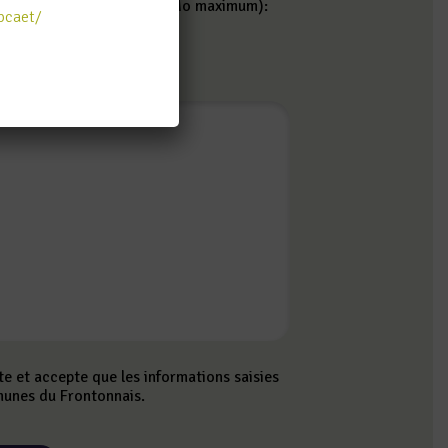
t pdf, jpg, jpeg ou png. 3Mo maximum):
pcaet/
site et accepte que les informations saisies
unes du Frontonnais.