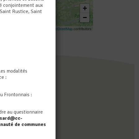
osé conjointement aux
+
Saint Rustice, Saint
−
Leaflet
|
©
OpenStreetMap
contributors
les modalités
ce :
u Frontonnais :
dre au questionnaire
ssard@cc-
munauté de communes