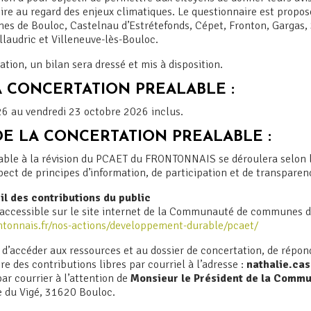
toire au regard des enjeux climatiques. Le questionnaire est prop
s de Bouloc, Castelnau d’Estrétefonds, Cépet, Fronton, Gargas, 
llaudric et Villeneuve-lès-Bouloc.
ation, un bilan sera dressé et mis à disposition.
 CONCERTATION PREALABLE :
026 au vendredi 23 octobre 2026 inclus.
E LA CONCERTATION PREALABLE :
able à la révision du PCAET du FRONTONNAIS se déroulera selon 
pect de principes d’information, de participation et de transparen
il des contributions du public
accessible sur le site internet de la Communauté de communes d
ntonnais.fr/nos-actions/developpement-durable/pcaet/
GARDONS
d’accéder aux ressources et au dossier de concertation, de répon
LE CONTACT
re des contributions libres par courriel à l’adresse :
nathalie.ca
ar courrier à l’attention de
Monsieur le Président de la Com
ue du Vigé, 31620 Bouloc.