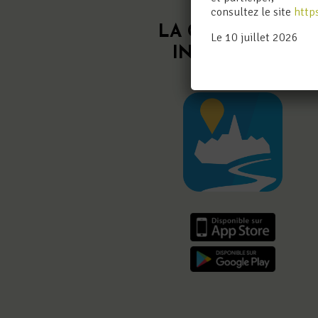
consultez le site
http
LA CCF EST SUR
Le 10 juillet 2026
INTRAMUROS