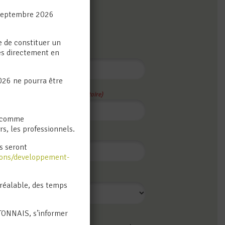
6 septembre 2026
STION ?
e de constituer un
es directement en
Prénom
(obligatoire)
026 ne pourra être
Ville
bligatoire)
(obligatoire)
s comme
s, les professionnels.
Numéro de téléphone
s seront
tions/developpement-
préalable, des temps
NTONNAIS, s’informer