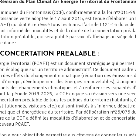
Révision du Plan Climat Air Energie Territorial du Frontonnai
munes du Frontonnais (CCF), conformément à la loi n°2015-992
roissance verte adoptée le 17 août 2015, est tenue d’élaborer un 
CAET) qui doit être révisé tous les 6 ans. L’article L121-16 du cod
soit informé des modalités et de la durée de la concertation préala
tation préalable, qui sera publié par voie d’affichage au siège de 
e donc :
 CONCERTATION PREALABLE :
0 à 16h.
rgie Territorial (PCAET) est un document stratégique qui permet d
tre espace particulier sur impots.gouv.fr
on écologique sur un territoire administratif. Ce document cadre v
n des effets du changement climatique (réduction des émissions de
d’énergie, développement des énergies renouvelables), à augment
mpacts des changements climatiques et à renforcer ses capacités d
t la période 2019-2025, la CCF engage sa révision vers une seco
certation préalable de tous les publics du territoire (habitants, 
stitutionnels, visiteurs etc.) qui sont invités à s’informer, débattr
limatique et énergétique du territoire. Par délibération n°25/075 d
 de la CCF a défini les modalités d’élaboration et de concertatio
nouveau PCAET.
on a pour objectif de permettre aux citoyens de donner leurs avis,