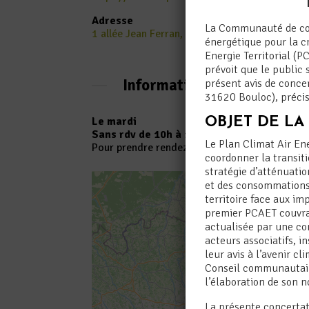
Adresse
La Communauté de com
1 allée Jean Ferran, 31620, Fronton (31)
énergétique pour la c
Energie Territorial (P
prévoit que le public 
Informations détaillées
présent avis de concer
31620 Bouloc), précis
OBJET DE LA
Le mardi
Sans rdv de 10h à 12h30 et
sur rdv
de 14h3
Le Plan Climat Air Ene
Pour prendre rendez-vous, connectez-vous à vo
coordonner la transiti
stratégie d’atténuatio
et des consommations 
territoire face aux i
premier PCAET couvran
actualisée par une con
acteurs associatifs, in
leur avis à l’avenir c
Conseil communautaire
l’élaboration de son 
La présente concertati