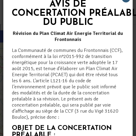
Skip
AVIS DE
to
CONCERTATION
PRÉALAB
content
DU PUBLIC
Ouvrir la barre d’outils
Révision du Plan Climat Air Energie Territorial du
Frontonnais
La Communauté de communes du Frontonnais (CCF),
conformément à la loi n°2015-992 de transition
énergétique pour la croissance verte adoptée le 17
août 2015, est tenue d’élaborer un Plan Climat Air
Energie Territorial (PCAET) qui doit être révisé tous
les 6 ans. L’article L121-16 du code de
l’environnement prévoit que le public soit informé
des modalités et de la durée de la concertation
préalable à sa révision. Le présent avis de
concertation préalable, qui sera publié par voie
d’affichage au siège de la CCF (3 rue du Vigé 31620
Bouloc), précise donc :
OBJET DE LA CONCERTATION
PREALABLE :