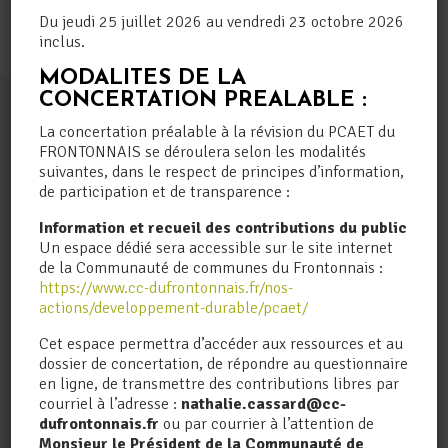
Du jeudi 25 juillet 2026 au vendredi 23 octobre 2026
inclus.
MODALITES DE LA
CONCERTATION PREALABLE :
La concertation préalable à la révision du PCAET du
FRONTONNAIS se déroulera selon les modalités
suivantes, dans le respect de principes d’information,
de participation et de transparence :
GARDONS
LE CONTACT
Information et recueil des contributions du public
Un espace dédié sera accessible sur le site internet
de la Communauté de communes du Frontonnais :
https://www.cc-dufrontonnais.fr/nos-
actions/developpement-durable/pcaet/
INSCRIPTION NEWSLETTER
Cet espace permettra d’accéder aux ressources et au
dossier de concertation, de répondre au questionnaire
en ligne, de transmettre des contributions libres par
Les champs contenant un * sont obligatoires
courriel à l’adresse :
nathalie.cassard@cc-
dufrontonnais.fr
ou par courrier à l’attention de
Votre adresse e-mail
*
Monsieur le Président de la Communauté de