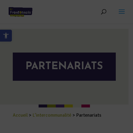
Skip to content
Ouvrir la barre d’outils
PARTENARIATS
Accueil
>
L’intercommunalité
>
Partenariats